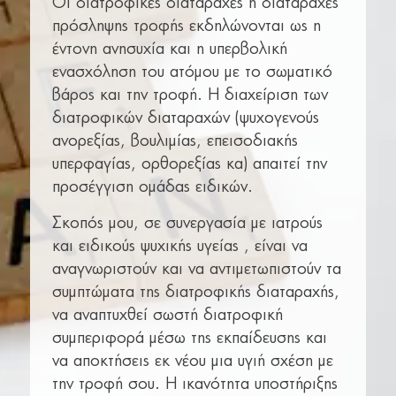
Οι διατροφικές διαταραχές ή διαταραχές
πρόσληψης τροφής εκδηλώνονται ως η
έντονη ανησυχία και η υπερβολική
ενασχόληση του ατόμου με το σωματικό
βάρος και την τροφή. Η διαχείριση των
διατροφικών διαταραχών (ψυχογενούς
ανορεξίας, βουλιμίας, επεισοδιακής
υπερφαγίας, ορθορεξίας κα) απαιτεί την
προσέγγιση ομάδας ειδικών.
Σκοπός μου, σε συνεργασία με ιατρούς
και ειδικούς ψυχικής υγείας , είναι να
αναγνωριστούν και να αντιμετωπιστούν τα
συμπτώματα της διατροφικής διαταραχής,
να αναπτυχθεί σωστή διατροφική
συμπεριφορά μέσω της εκπαίδευσης και
να αποκτήσεις εκ νέου μια υγιή σχέση με
την τροφή σου. Η ικανότητα υποστήριξης